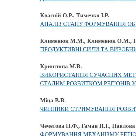
Квасній О.Р., Тимечко І.Р.
АНАЛІЗ СТАНУ ФОРМУВАННЯ ОБ
Клименюк М.М., Клименюк О.М., 
ПРОДУКТИВНІ СИЛИ ТА ВИРОБН
Криштопа М.В.
ВИКОРИСТАННЯ СУЧАСНИХ МЕТО
СТАЛИМ РОЗВИТКОМ РЕГІОНІВ У
Міца В.В.
ЧИННИКИ СТРИМУВАННЯ РОЗВИТ
Чечетова Н.Ф., Гаман П.І., Павлова 
ФОРМУВАННЯ МЕХАНІЗМУ РЕГІО