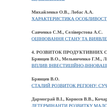
Михайленко О.В., Лобас А.А.
ХАРАКТЕРИСТИКА ОСОБЛИВОСТЕ
Савченко С.М., Селіверстова А.С.
ОЦІНЮВАННЯ СТАНУ ТА ВИЯВЛЕ
4. РОЗВИТОК ПРОДУКТИВНИХ 
Брянцев В.О., Мельниченко Г.М., 
ВПЛИВ ІНВЕСТИЦІЙНО-ІННОВАЦІ
Брянцев В.О.
СТАЛИЙ РОЗВИТОК РЕГІОНУ: СУ
Дармограй В.І., Корнєєв В.В., Кочар
ДЕТЕРМІНАНТИ РОЗВИТКУ МАЛО