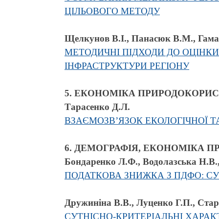
ЦІЛЬОВОГО МЕТОДУ
Щелкунов В.І., Панасюк В.М., Гама
МЕТОДИЧНІ ПІДХОДИ ДО ОЦІНКИ
ІНФРАСТРУКТУРИ РЕГІОНУ
5. ЕКОНОМІКА ПРИРОДОКОРИ
Тарасенко Д.Л.
ВЗАЄМОЗВ’ЯЗОК ЕКОЛОГІЧНОЇ Т
6. ДЕМОГРАФІЯ, ЕКОНОМІКА П
Бондаренко Л.Ф., Водолазська Н.В.
ПОДАТКОВА ЗНИЖКА З ПДФО: С
Дружиніна В.В., Луценко Г.П., Ста
СУТНІСНО-КРИТЕРІАЛЬНІ ХАРАК