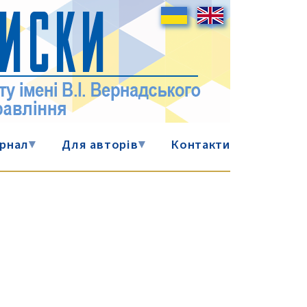
рнал
▾
Для авторів
▾
Контакти