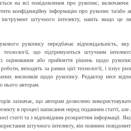
ться на всі повідомлення про рукопис, включаючи б
тити конфіденційну інформацію про рукопис та/або ав
в інструмент штучного інтелекту, навіть якщо це
укового рукопису передбачає відповідальність, я
 технології, що підтримуються штучним інтелекто
і оцінювання або прийняття рішень щодо рукопису
ї роботи, виходять за рамки цієї технології, і існує р
ених висновків щодо рукопису. Редактор несе відпов
о нього авторам.
торів зазначає, що авторам дозволено використовуват
електу в процесі написання перед поданням статті, ал
оєї статті та з відповідним розкриттям інформації. Я
ристання штучного інтелекту, він повинен повідомити