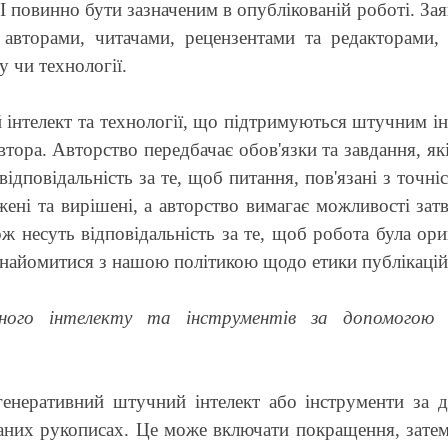
повинно бути зазначеним в опублікованій роботі. Зая
 авторами, читачами, рецензентами та редакторами
 чи технології.
інтелект та технології, що підтримуються штучним інт
тора. Авторство передбачає обов'язки та завдання, як
ідповідальність за те, щоб питання, пов'язані з точні
ені та вирішені, а авторство вимагає можливості зат
ож несуть відповідальність за те, щоб робота була ор
 ознайомитися з нашою політикою щодо етики публікаці
ного інтелекту та інструментів за допомогою 
енеративний штучний інтелект або інструменти за 
аних рукописах. Це може включати покращення, затем