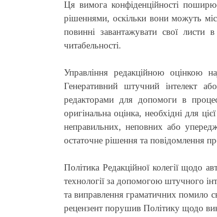
Ця вимога конфіденційності поширює
рішеннями, оскільки вони можуть міс
повинні завантажувати свої листи 
читабельності.
Управління редакційною оцінкою на
Генеративний штучний інтелект або
редакторами для допомоги в процес
оригінальна оцінка, необхідні для ціє
неправильних, неповних або упередж
остаточне рішення та повідомлення пр
Політика Редакційної колегії щодо ав
технології за допомогою штучного інт
та виправлення граматичних помило св
рецензент порушив Політику щодо вико