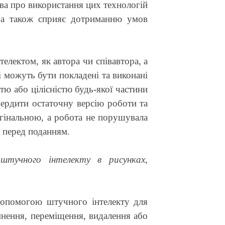
ва про використання цих технологій
, а також сприяє дотриманню умов
електом, як автора чи співавтора, а
і можуть бути покладені та виконані
стю або цілісністю будь-якої частини
вердити остаточну версію роботи та
игінальною, а робота не порушувала
й перед поданням.
штучного інтелекту в рисунках,
допомогою штучного інтелекту для
нення, переміщення, видалення або