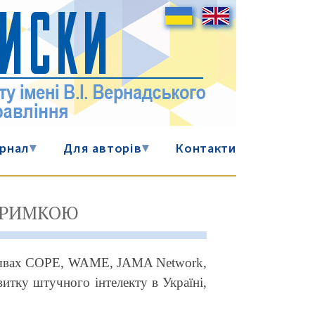
рнал
▾
Для авторів
▾
Контакти
ДТРИМКОЮ
 заявах COPE, WAME, JAMA Network,
итку штучного інтелекту в Україні,