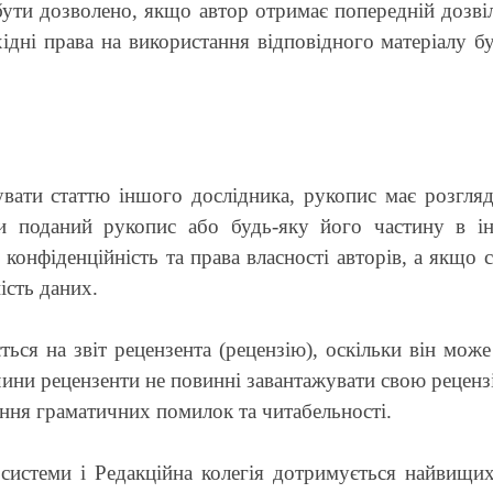
ути дозволено, якщо автор отримає попередній дозвіл
дні права на використання відповідного матеріалу бу
вати статтю іншого дослідника, рукопис має розгляд
ти поданий рукопис або будь-яку його частину в і
конфіденційність та права власності авторів, а якщо 
ість даних.
ься на звіт рецензента (рецензію), оскільки він мож
ичини рецензенти не повинні завантажувати свою реценз
ння граматичних помилок та читабельності.
системи і Редакційна колегія дотримується найвищих